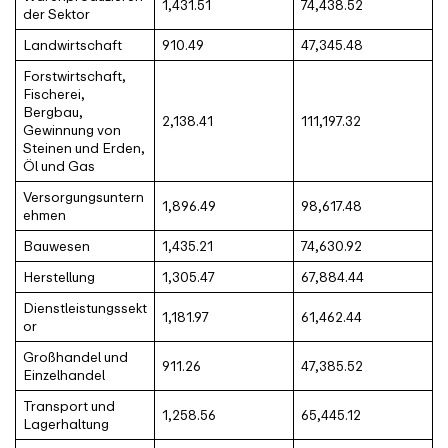
1,431.51
74,438.52
der Sektor
Landwirtschaft
910.49
47,345.48
Forstwirtschaft,
Fischerei,
Bergbau,
2,138.41
111,197.32
Gewinnung von
Steinen und Erden,
Öl und Gas
Versorgungsuntern
1,896.49
98,617.48
ehmen
Bauwesen
1,435.21
74,630.92
Herstellung
1,305.47
67,884.44
Dienstleistungssekt
1,181.97
61,462.44
or
Großhandel und
911.26
47,385.52
Einzelhandel
Transport und
1,258.56
65,445.12
Lagerhaltung