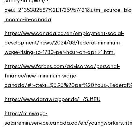
salary?lang=en/?
qeul=2135382587%2E1725957421&utm_source=blo
income-in-canada
https://www.canada.ca/en/employment-social-
development/news/2024/03/federal-minimum-
wage-rising-to-1730-per-hour-on-april-1.html
https://www.forbes.com/advisor/ca/personal-
finance/new-minimum-wage-
canada/#:~:text=$5.95%20per%20hour.-,Federa
https://www.datawrapper.de/_/SJfEU
https://minwage-
salairemin.service.canada.ca/en/youngworkers.ht