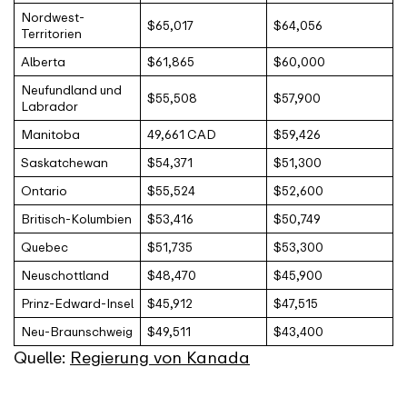
Nordwest-
$65,017
$64,056
Territorien
Alberta
$61,865
$60,000
Neufundland und
$55,508
$57,900
Labrador
Manitoba
49,661 CAD
$59,426
Saskatchewan
$54,371
$51,300
Ontario
$55,524
$52,600
Britisch-Kolumbien
$53,416
$50,749
Quebec
$51,735
$53,300
Neuschottland
$48,470
$45,900
Prinz-Edward-Insel
$45,912
$47,515
Neu-Braunschweig
$49,511
$43,400
Quelle:
Regierung von Kanada