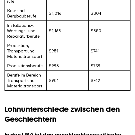
rufe
Bau- und
$1,016
$804
Bergbauberufe
Installations-,
Wartungs- und
$1,168
$850
Reparaturberufe
Produktion,
Transport und
$951
$741
Materialtransport
Produktionsberufe
$998
$739
Berufe im Bereich
Transport und
$901
$742
Materialtransport
Lohnunterschiede zwischen den
Geschlechtern
In den USA ist das geschlechtsspezifische