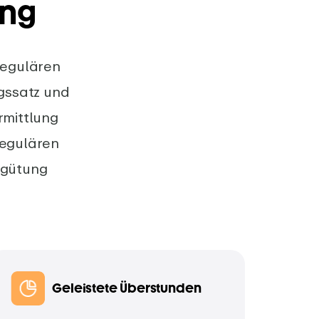
ung
regulären
gssatz und
rmittlung
regulären
rgütung
Geleistete Überstunden