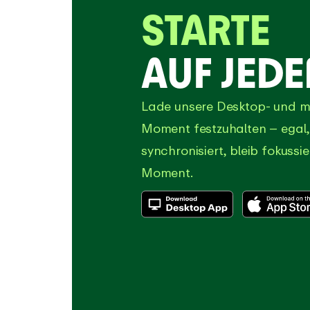
STARTE
AUF JED
Lade unsere Desktop- und m
Moment festzuhalten – egal, 
synchronisiert, bleib fokussi
Moment.