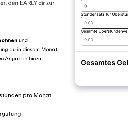
fassungssystem
herunterladen
, den EARLY dir zur
ngsliste
Support
an, was es Neues in
Erhalte sofortige Unterstützung
Y-App gibt.
mit unseren umfassenden
Anleitungen
rechnen
und
ütung du in diesem Monat
den Angaben hinzu:
tsstunden pro Monat
ergütung