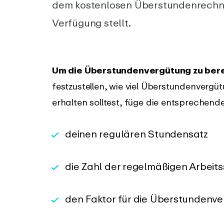
Zeiter
dem kostenlosen Überstundenrechner
PRODUKT
Verfügung stellt.
Integrationen und API
Änderu
Verbinde EARLY mit deinen
Sieh dir 
bevorzugten Tools
der EARL
Um die Überstundenvergütung zu be
festzustellen, wie viel Überstundenverg
erhalten solltest, füge die entsprechen
deinen regulären Stundensatz
die Zahl der regelmäßigen Arbei
den Faktor für die Überstundenv