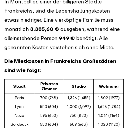
In Montpellier, einer der billigeren Städte
Frankreichs, sind die Lebenshaltungskosten
etwas niedriger. Eine vierköpfige Familie muss
monatlich
3.385,60 €
ausgeben, während eine
alleinstehende Person
949 €
benötigt. Alle
genannten Kosten verstehen sich ohne Miete.
Die Mietkosten in Frankreichs Großstädten
sind wie folgt:
Privates
Stadt
Studio
Wohnung
Zimmer
Paris
700 (768)
1,326 (1,455)
1,802 (1977)
Lyon
550 (604)
1,000 (1,097)
1,626 (1,784)
Nizza
595 (653)
750 (823)
1,061 (1164)
Bordeaux
550 (604)
609 (668)
1,020 (1120)