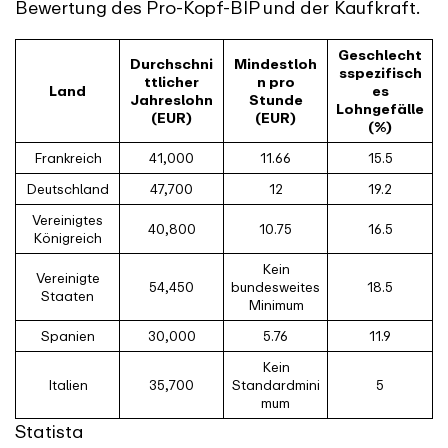
Bewertung des Pro-Kopf-BIP und der Kaufkraft.
Geschlecht
Durchschni
Mindestloh
sspezifisch
ttlicher
n pro
Land
es
Jahreslohn
Stunde
Lohngefälle
(EUR)
(EUR)
(%)
Frankreich
41,000
11.66
15.5
Deutschland
47,700
12
19.2
Vereinigtes
40,800
10.75
16.5
Königreich
Kein
Vereinigte
54,450
bundesweites
18.5
Staaten
Minimum
Spanien
30,000
5.76
11.9
Kein
Italien
35,700
Standardmini
5
mum
Statista