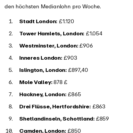
den höchsten Medianlohn pro Woche.
Stadt London:
£1.120
Tower Hamlets, London:
£1.054
Westminster, London:
£906
Inneres London:
£903
Islington, London:
£897,40
Mole Valley:
878 £
Hackney, London:
£865
Drei Flüsse, Hertfordshire:
£863
Shetlandinseln, Schottland:
£859
Camden, London:
£850