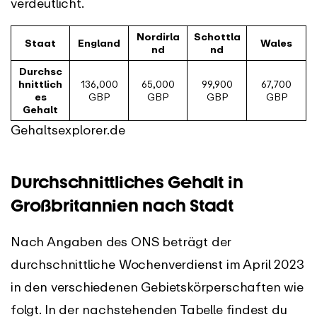
verdeutlicht.
Nordirla
Schottla
Staat
England
Wales
nd
nd
Durchsc
hnittlich
136,000
65,000
99,900
67,700
es
GBP
GBP
GBP
GBP
Gehalt
Gehaltsexplorer.de
Durchschnittliches Gehalt in
Großbritannien nach Stadt
Nach Angaben des ONS beträgt der
durchschnittliche Wochenverdienst im April 2023
in den verschiedenen Gebietskörperschaften wie
folgt. In der nachstehenden Tabelle findest du