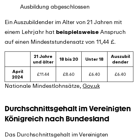
Ausbildung abgeschlossen
Ein Auszubildender im Alter von 21 Jahren mit
einem Lehrjahr hat
beispielsweise
Anspruch
auf einen Mindeststundensatz von 11,44 £.
21 Jahre
Auszubil
18 bis 20
Unter 18
und älter
dender
April
£11.44
£8.60
£6.40
£6.40
2024
Nationale Mindestlohnsätze,
Gov.uk
Durchschnittsgehalt im Vereinigten
Königreich nach Bundesland
Das Durchschnittsgehalt im Vereinigten