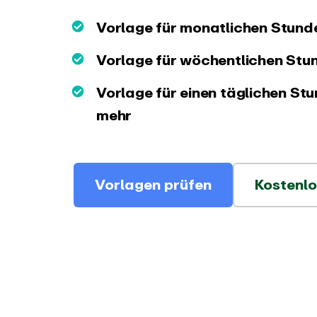
Zeiter
PRODUKT
Vorlage für monatlichen Stund
Integrationen und API
Änderu
Vorlage für wöchentlichen Stu
Verbinde EARLY mit deinen
Sieh dir 
bevorzugten Tools
der EARL
Vorlage für einen täglichen St
mehr
Vorlagen prüfen
Kostenlo