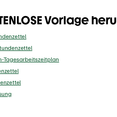
TENLOSE Vorlage heru
ndenzettel
tundenzettel
n-Tagesarbeitszeitplan
nzettel
enzettel
ssung