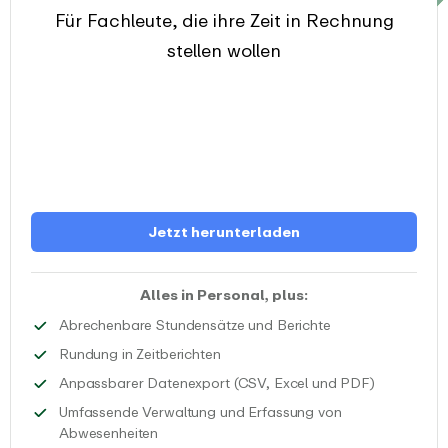
Für Fachleute, die ihre Zeit in Rechnung
stellen wollen
Jetzt herunterladen
Alles in Personal, plus:
Verfolge die abre
Abrechenbare Stundensätze und Berichte
Runde Zeitangaben auf verschiedene
Rundung in Zeitberichten
Lade benutz
Anpassbarer Datenexport (CSV, Excel und PDF)
Umfassende Verwaltung und Erfassung von
Erfasse und verwalte verschiedene Arten von 
Abwesenheiten