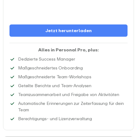
Jetzt herunterladen
Alles in Personal Pro, plus:
Erhalte die Unterstützung durc
Dedizierte Success Manager
Nimm an einem individuelle
Maßgeschneidertes Onboarding
Bringe dein Team mit s
Maßgeschneiderte Team-Workshops
Analysiere die Daten d
Geteilte Berichte und Team-Analysen
Erfasse d
Teamzusammenarbeit und Freigabe von Aktivitäten
Automatische Erinnerungen zur Zeiterfassung für dein
Erstelle individuelle Zeiterfassungserinnerungen, die
Team
Lade dein Team ein und
Berechtigungs- und Lizenzverwaltung