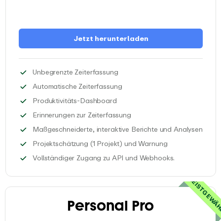
Jetzt herunterladen
Erfasse so viel Zeit, wie du ben
Unbegrenzte Zeiterfassung
Speichere automatisch Tools, D
Automatische Zeiterfassung
Erhalte personalisierte Einblicke
Produktivitäts-Dashboard
Stelle automatische E-Mail-
Erinnerungen zur Zeiterfassung
Erhal
Maßgeschneiderte, interaktive Berichte und Analysen
Behalte das Zeit
Projektschätzung (1 Projekt) und Warnung
Integriere EAR
Vollständiger Zugang zu API und Webhooks.
MEISTGEWÄ
Personal Pro