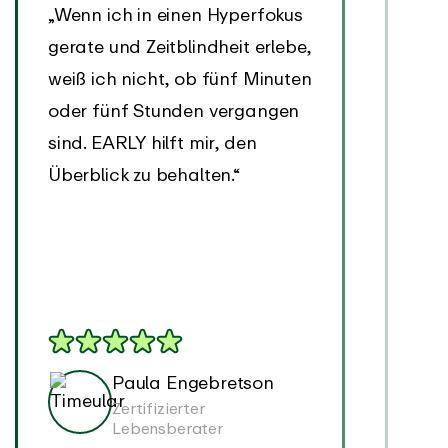
„Wenn ich in einen Hyperfokus
"Me
gerate und Zeitblindheit erlebe,
ums
weiß ich nicht, ob fünf Minuten
auf
oder fünf Stunden vergangen
pro
sind. EARLY hilft mir, den
in 
Überblick zu behalten.“
1-2
verr
Paula Engebretson
Zertifizierter
Lebensberater