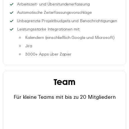
Erfasse Arbeitszeite
Arbeitszeit- und Überstundenerfassung
Erhalte automatisch
Automatische Zeiterfassungsvorschläge
Erhalt
Unbegrenzte Projektbudgets und Benachrichtigungen
Steigere deine Produktivitä
Leistungsstarke Integrationen mit:
Kalendern (einschließlich Google und Microsoft)
Verbinde deinen Kalender mit wenigen Klicks mit EARLY
Jira
Profitiere von unserer nativen JIRA-Integration, um den
3000+ Apps über Zapier
Verwende Zapier, um EARLY schnell mit deinen Lieblin
Team
Für kleine Teams mit bis zu 20 Mitgliedern