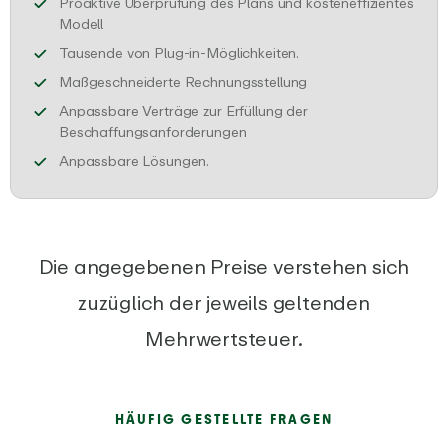
Proaktive Überprüfung des Plans und kosteneffizientes
Stelle sicher, dass du den besten Plan für deine Bed
Modell
Verbinde EARLY über 
Tausende von Plug-in-Möglichkeiten.
Wir erstellen maßges
Maßgeschneiderte Rechnungsstellung
Anpassbare Verträge zur Erfüllung der
Wir füllen alle erforderlichen
Beschaffungsanforderungen
Wir passen EARLY an deine Bedürfni
Anpassbare Lösungen.
Die angegebenen Preise verstehen sich
zuzüglich der jeweils geltenden
Mehrwertsteuer.
HÄUFIG GESTELLTE FRAGEN