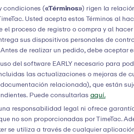
móviles
y condiciones (
«Términos»
) rigen la relaci
 TimeTac. Usted acepta estos Términos al hace
ro de cambios
Centro de asistencia
 el proceso de registro o compra y al hacer
s de la aplicación
Obtenga ayuda inmediata con
entrega sus dispositivos personales de contr
nuestras completas guías
 Antes de realizar un pedido, debe aceptar e
uso del software EARLY necesario para poder
ncluidas las actualizaciones o mejoras de 
 documentación relacionada), que están suj
endientes. Puede consultarlas
aquí
.
a responsabilidad legal ni ofrece garantía 
que no son proporcionadas por TimeTac. Adem
r se utiliza a través de cualquier aplicaci