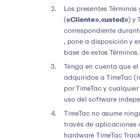
de Windows
Mac
Los presentes Términos 
PRODUCTO
(
«Cliente»
,
«usted»
) y
Integraciones y API
Regist
correspondiente durante
Conecta EARLY a tus
Novedade
, pone a disposición y 
herramientas favoritas
EARLY
base de estos Términos.
Tenga en cuenta que el 
adquiridos a TimeTac (i
por TimeTac y cualquier
uso del software indep
TimeTac no asume ningun
través de aplicaciones 
hardware TimeTac Tracke