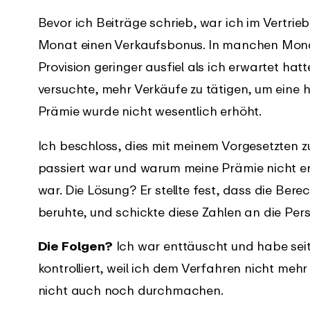
fassungssystem
herunterladen
Bevor ich Beiträge schrieb, war ich im Vertri
ngsliste
Support
Monat einen Verkaufsbonus. In manchen Monate
an, was es Neues in
Erhalte sofortige Unterstützung
Provision geringer ausfiel als ich erwartet hat
Y-App gibt.
mit unseren umfassenden
versuchte, mehr Verkäufe zu tätigen, um eine h
Anleitungen
Prämie wurde nicht wesentlich erhöht.
Ich beschloss, dies mit meinem Vorgesetzten 
passiert war und warum meine Prämie nicht 
war. Die Lösung? Er stellte fest, dass die Ber
beruhte, und schickte diese Zahlen an die Per
Die Folgen?
Ich war enttäuscht und habe se
kontrolliert, weil ich dem Verfahren nicht mehr
nicht auch noch durchmachen.