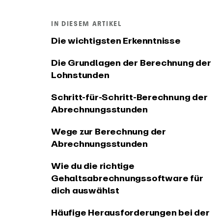
Zeiter
PRODUKT
IN DIESEM ARTIKEL
Integrationen und API
Änderu
Die wichtigsten Erkenntnisse
Verbinde EARLY mit deinen
Sieh dir 
bevorzugten Tools
der EARL
Die Grundlagen der Berechnung der
Lohnstunden
Schritt-für-Schritt-Berechnung der
Abrechnungsstunden
Wege zur Berechnung der
Abrechnungsstunden
Wie du die richtige
Gehaltsabrechnungssoftware für
dich auswählst
Häufige Herausforderungen bei der