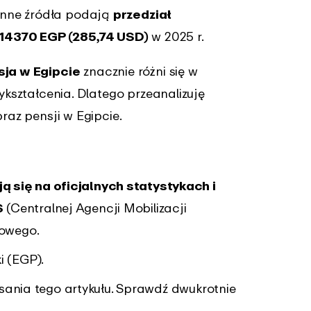
inne źródła podają
przedział
14370 EGP (285,74 USD)
w 2025 r.
sja w Egipcie
znacznie różni się w
wykształcenia. Dlatego przeanalizuję
raz pensji w Egipcie.
ą się na oficjalnych statystykach i
S
(Centralnej Agencji Mobilizacji
towego.
i (EGP).
ania tego artykułu. Sprawdź dwukrotnie