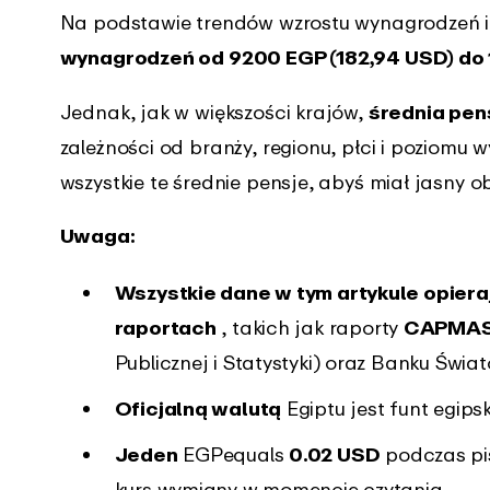
Na podstawie trendów wzrostu wynagrodzeń 
na komputerze
mobilnych
wynagrodzeń od 9200 EGP (182,94 USD) do 
k zmian
Centrum wsparcia
Jednak, jak w większości krajów,
średnia pen
co nowego pojawiło
Uzyskaj natychmiastowe
zależności od branży, regionu, płci i poziomu 
ikacji EARLY
wsparcie dzięki naszym
kompleksowym przewodnikom
wszystkie te średnie pensje, abyś miał jasny ob
Uwaga:
Wszystkie dane w tym artykule opieraj
raportach
, takich jak raporty
CAPMA
Publicznej i Statystyki) oraz Banku Świa
Oficjalną walutą
Egiptu jest funt egipsk
Jeden
EGPequals
0.02 USD
podczas pis
kurs wymiany w momencie czytania.