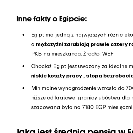
Inne fakty o Egipcie:
Egipt ma jedną z najwyższych różnic ek
a
mężczyźni zarabiają prawie cztery ra
PKB na mieszkańca. Źródło:
WEF
Chociaż Egipt jest uważany za idealne m
niskie koszty pracy
,
stopa bezroboci
Minimalne wynagrodzenie wzrosło do 700
niższe od krajowej granicy ubóstwa dla r
szacowana była na 7180 EGP miesięcznie
Jaka jest średnia pensja w E