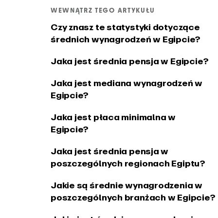
WEWNĄTRZ TEGO ARTYKUŁU
systemie Windows
czasu 
PRODUKT
Czy znasz te statystyki dotyczące
Mac
średnich wynagrodzeń w Egipcie?
Integracje i API
Dzienni
Połącz EARLY ze swoimi
Zobacz, 
Jaka jest średnia pensja w Egipcie?
ulubionymi narzędziami
się w apl
Jaka jest mediana wynagrodzeń w
Egipcie?
Jaka jest płaca minimalna w
Egipcie?
Jaka jest średnia pensja w
poszczególnych regionach Egiptu?
Jakie są średnie wynagrodzenia w
poszczególnych branżach w Egipcie?