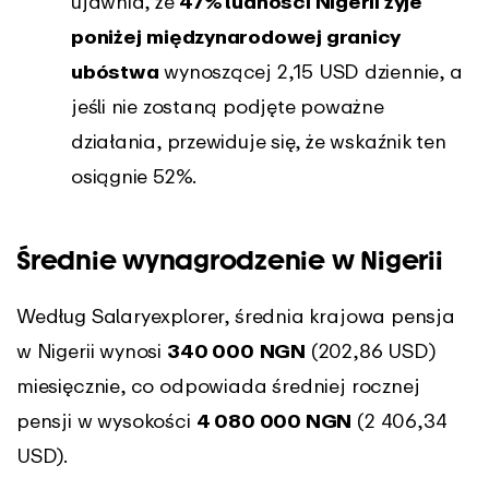
ujawnia, że
47% ludności Nigerii żyje
poniżej
międzynarodowej granicy
ubóstwa
wynoszącej 2,15 USD dziennie, a
jeśli nie zostaną podjęte poważne
działania, przewiduje się, że wskaźnik ten
osiągnie 52%.
Średnie wynagrodzenie w Nigerii
Według Salaryexplorer,
średnia krajowa pensja
w Nigerii wynosi
340 000
NGN
(202,86 USD)
miesięcznie, co odpowiada średniej rocznej
pensji w wysokości
4 080 000 NGN
(2 406,34
USD).