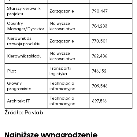
Starszy kierownik
Zarządzanie
790,447
projektu
Country
Najwyższe
781,233
Manager/Dyrektor
kierownictwo
Kierownik ds.
Zarządzanie
770,501
rozwoju produktu
Najwyższe
Kierownik zakładu
762,436
kierownictwo
Transport i
Pilot
746,152
logistyka
Główny
Technologia
709,546
programista
informacyjna
Technologia
Architekt IT
697,516
informacyjna
Źródło: Paylab
Najniższe wynagrodzenie