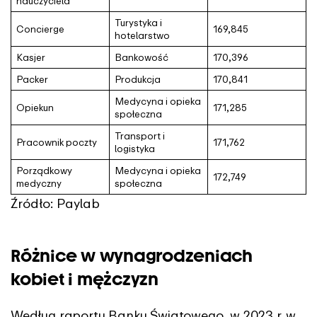
nauczyciela
Turystyka i
Concierge
169,845
hotelarstwo
Kasjer
Bankowość
170,396
Packer
Produkcja
170,841
Medycyna i opieka
Opiekun
171,285
społeczna
Transport i
Pracownik poczty
171,762
logistyka
Porządkowy
Medycyna i opieka
172,749
medyczny
społeczna
Źródło: Paylab
Różnice w wynagrodzeniach
kobiet i mężczyzn
Według
raportu Banku Światowego
, w 2023 r. w