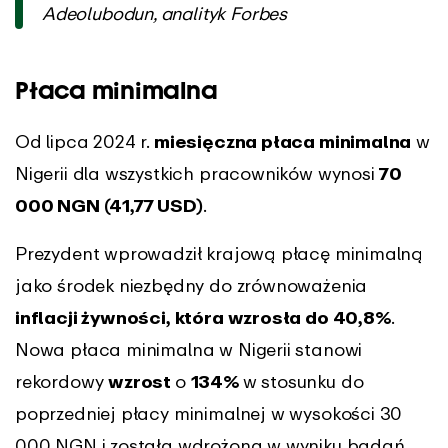
Adeolubodun, analityk Forbes
Płaca minimalna
Od lipca 2024 r.
miesięczna płaca minimalna
w
Nigerii dla wszystkich pracowników wynosi
70
000 NGN (41,77 USD)
.
Prezydent wprowadził krajową płacę minimalną
jako środek niezbędny do zrównoważenia
inflacji żywności, która wzrosła do 40,8%
.
Nowa płaca minimalna w Nigerii stanowi
rekordowy
wzrost
o
134%
w stosunku do
poprzedniej płacy minimalnej w wysokości 30
000 NGN i została wdrożona w wyniku badań