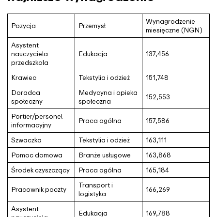
Wynagrodzenie
Pozycja
Przemysł
miesięczne (NGN)
Asystent
nauczyciela
Edukacja
137,456
przedszkola
Krawiec
Tekstylia i odzież
151,748
Doradca
Medycyna i opieka
152,553
społeczny
społeczna
Portier/personel
Praca ogólna
157,586
informacyjny
Szwaczka
Tekstylia i odzież
163,111
Pomoc domowa
Branże usługowe
163,868
Środek czyszczący
Praca ogólna
165,184
Transport i
Pracownik poczty
166,269
logistyka
Asystent
Edukacja
169,788