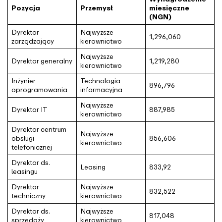
Pozycja
Przemysł
miesięczne
(NGN)
Dyrektor
Najwyższe
1,296,060
zarządzający
kierownictwo
Najwyższe
Dyrektor generalny
1,219,280
kierownictwo
Inżynier
Technologia
896,796
oprogramowania
informacyjna
Najwyższe
Dyrektor IT
887,985
kierownictwo
Dyrektor centrum
Najwyższe
obsługi
856,606
kierownictwo
telefonicznej
Dyrektor ds.
Leasing
833,92
leasingu
Dyrektor
Najwyższe
832,522
techniczny
kierownictwo
Dyrektor ds.
Najwyższe
817,048
sprzedaży
kierownictwo