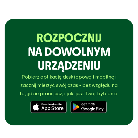
ROZPOCZNIJ
NA DOWOLNYM
URZĄDZENIU
Pobierz aplikację desktopową i mobilną i
zacznij mierzyć swój czas - bez względu na
to, gdzie pracujesz, i jaki jest Twój tryb dnia.