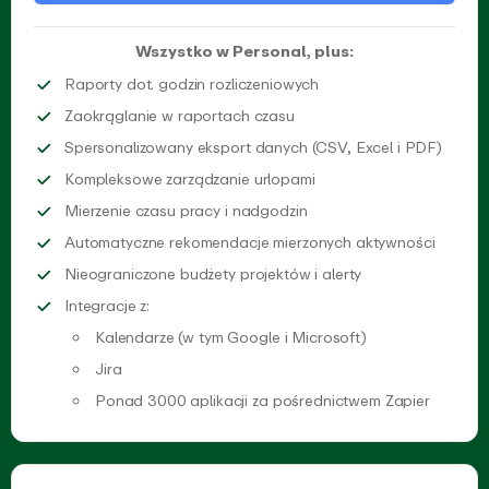
Wszystko w Personal, plus:
Śledź czas spędzony na 
Raporty dot. godzin rozliczeniowych
Zaokrąglaj przepracowane go
Zaokrąglanie w raportach czasu
Pobie
Spersonalizowany eksport danych (CSV, Excel i PDF)
Zarządzaj różnymi rodza
Kompleksowe zarządzanie urlopami
Automatycznie mierz czas 
Mierzenie czasu pracy i nadgodzin
Otrzymu
Automatyczne rekomendacje mierzonych aktywności
Śledź czas spędzo
Nieograniczone budżety projektów i alerty
Zwiększ swoją produktywność dzięki integracji z 
Integracje z:
Kalendarze (w tym Google i Microsoft)
Wystarczy kilka kliknięć, aby połączyć swój kalendarz
Jira
Skorzystaj z naszej natywnej integracji z JIRA, aby śle
Ponad 3000 aplikacji za pośrednictwem Zapier
Użyj Zapier, aby szybko połączyć EARLY z ulubionymi apl