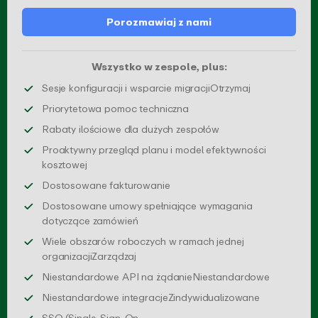
Porozmawiaj z nami
Wszystko w zespole, plus:
dedykowane ses
Sesje konfiguracji i wsparcie migracjiOtrzymaj
Zapewnij priorytetową obsł
Priorytetowa pomoc techniczna
Korzystaj ze specjal
Rabaty ilościowe dla dużych zespołów
Proaktywny przegląd planu i model efektywności
Upewnij się, że wybierasz najlepszy plan dla swoi
kosztowej
Zapewnimy faktury dostosowan
Dostosowane fakturowanie
Dostosowane umowy spełniające wymagania
Wypełnimy wszelkie niezbędne dokume
dotyczące zamówień
Wiele obszarów roboczych w ramach jednej
wieloma działami z różnymi ustawienia
organizacjiZarządzaj
API dostęp
Niestandardowe API na żądanieNiestandardowe
integracje, 
Niestandardowe integracjeZindywidualizowane
)Zapewnij bezpieczny dostęp do zespoł
SSO (Single-Sign-On