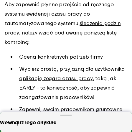
Aby zapewnić płynne przejście od ręcznego
systemu ewidencji czasu pracy do
zautomatyzowanego systemu
śledzenia godzin
pracy, należy wziąć pod uwagę poniższą listę
kontrolną:
Ocena konkretnych potrzeb firmy
Wybierz prostą, przyjazną dla użytkownika
aplikację zegara czasu pracy
, taką jak
EARLY - to konieczność, aby zapewnić
zaangażowanie pracowników!
Zapewnij swoim pracownikom gruntowne
szkolenie i ustal jasne zasady śledzenia
Szukasz najbardziej łatwego, inteligentnego i
Wewnątrz tego artykułu
czasu pracy. Tak, zespół EARLY zapewnia
bezpiecznego rozwiązania do śledzenia czasu