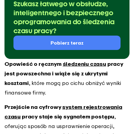
Szukasz łatwego w obsłudze,
inteligentnego i bezpiecznego
oprogramowania do śledzenia
czasu pracy?
Pobierz teraz
Opowieść o ręcznym
śledzeniu czasu
pracy
jest powszechna i wiąże się z ukrytymi
kosztami
, które mogą po cichu obniżyć wyniki
finansowe firmy.
Przejście na cyfrowy
system rejestrowania
czasu
pracy staje się sygnałem postępu
,
oferując sposób na usprawnienie operacji,