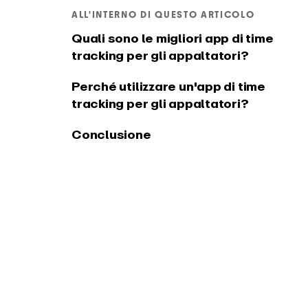
in Windows
ALL'INTERNO DI QUESTO ARTICOLO
PRODOTTO
Quali sono le migliori app di time
tracking per gli appaltatori?
Integrazioni e API
Change
Collegate EARLY ai vostri
Scopri le
Perché utilizzare un'app di time
strumenti preferiti
tracking per gli appaltatori?
Conclusione