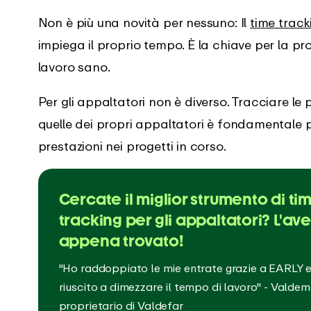
mobili
Non è più una novità per nessuno: Il
time track
impiega il proprio tempo. È la chiave per la pr
log
Centro di supporto
lavoro sano.
 novità dell'app EARLY
Ottenete un supporto
immediato con le nostre guide
Per gli appaltatori non è diverso. Tracciare le
complete
quelle dei propri appaltatori è fondamentale p
prestazioni nei progetti in corso.
Cercate il miglior strumento di ti
tracking per gli appaltatori? L'av
appena trovato!
"Ho raddoppiato le mie entrate grazie a EARLY 
riuscito a dimezzare il tempo di lavoro" - Valdem
proprietario di Valdefar