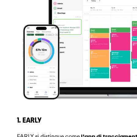
1. EARLY
EARLY si distingue come
l'
app di tracciamen