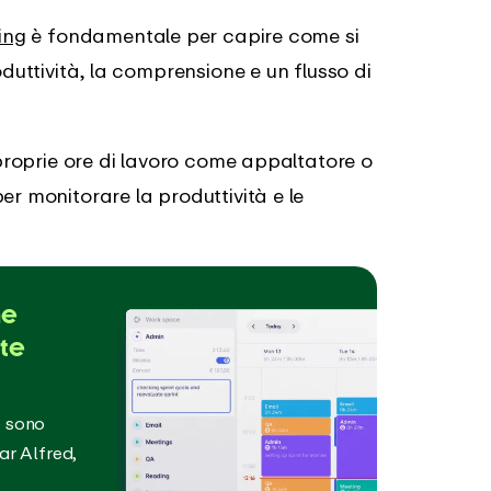
ing
è fondamentale per capire come si
oduttività, la comprensione e un flusso di
 proprie ore di lavoro come appaltatore o
er monitorare la produttività e le
me
ete
e sono
ar Alfred,