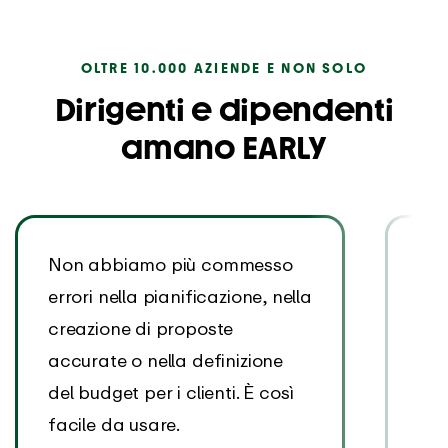
OLTRE 10.000 AZIENDE E NON SOLO
Dirigenti e dipendenti
amano EARLY
Non abbiamo più commesso
Abb
errori nella pianificazione, nella
ent
creazione di proposte
EAR
accurate o nella definizione
com
del budget per i clienti. È così
nec
facile da usare.
que