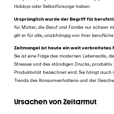
fassungssystem
herunterladen
Hobbys oder Selbstfürsorge haben.
ngsliste
Support
Ursprünglich wurde der Begriff für berufst
an, was es Neues in
Erhalte sofortige Unterstützung
für Mütter, die Beruf und Familie nur schwer 
Y-App gibt.
mit unseren umfassenden
gilt er für alle, unabhängig von ihrer beruflich
Anleitungen
Zeitmangel ist heute ein weit verbreitetes 
Sie ist eine Folge des modernen Lebensstils, d
Stresses und des ständigen Drucks, produktiv z
Produktivität bezeichnet wird. Sie hängt auch 
Trends des Konsumverhaltens und der Geschw
Ursachen von Zeitarmut