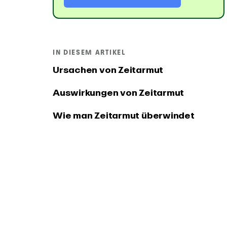
Zeiter
PRODUKT
Integrationen und API
Änderu
Verbinde EARLY mit deinen
Sieh dir 
IN DIESEM ARTIKEL
bevorzugten Tools
der EARL
Ursachen von Zeitarmut
Auswirkungen von Zeitarmut
Wie man Zeitarmut überwindet