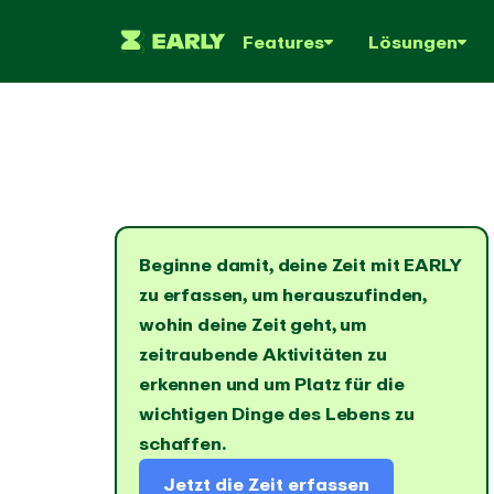
Features
Lösungen
WESENTLICHE MERKMALE
BRANCHE
KOSTENLOSE TOOLS
Wie es funktioniert
Zeiterfassung für
Zeitkarten-Rechner
Automa
Zeiter
Alle Funktionen aufdecken
Unternehmen
Margen-Rechner
Zeiter
Spare dir 
dem Hint
Anpassung der Zeiterfassung
Aufschlag-Rechner
Automati
Beginne damit, deine Zeit mit EARLY
Stundenze
an deine individuellen
Zeiterfas
Überstunden-Rechner
zu erfassen
, um herauszufinden,
für alle M
Geschäftsanforderungen
Pomodoro-Timer
wohin deine Zeit geht, um
Physischer Zeiterfasser
Erfass
zeitraubende Aktivitäten zu
Erfasse die Zeit mit dem
abrech
erkennen und um Platz für die
Tracker
Stunden 
wichtigen Dinge des Lebens zu
APPS HERUNTERLADEN
schaffen.
Windows Zeiterfassung
Mac
Jetzt die Zeit erfassen