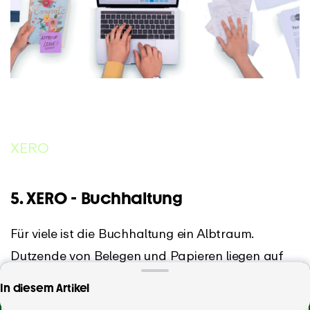
XERO
5. XERO - Buchhaltung
Für viele ist die Buchhaltung ein Albtraum.
Dutzende von Belegen und Papieren liegen auf
dem Schreibtisch, Vorgänge, die sich jeden
Du suchst eine 100% mühelose Zeiterfassungs-
In diesem Artikel
Monat wiederholen und die den
App?