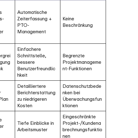
s
Automatische
s-
Zeiterfassung +
Keine
+
PTO-
Beschränkung
er
Management
Einfachere
rgrei
Schnittstelle,
Begrenzte
lgung
bessere
Projektmanageme
ck
Benutzerfreundlic
nt-Funktionen
hkeit
Detailliertere
Datenschutzbede
r
Berichterstattung
nken bei
Plan
zu niedrigeren
Überwachungsfun
Kosten
ktionen
Eingeschränkte
e
Tiefe Einblicke in
Projekt-/Kundena
er
Arbeitsmuster
brechnungsfunktio
nen