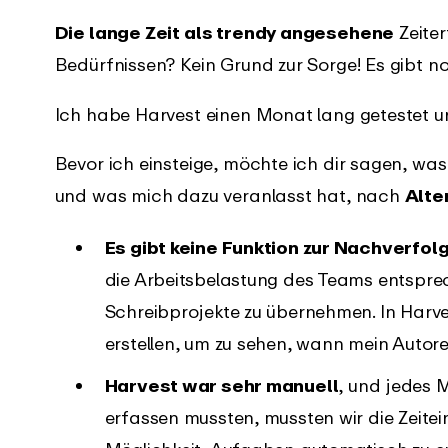
fassungssystem
herunterladen
Die lange Zeit als trendy angesehene
Zeiter
ngsliste
Support
Bedürfnissen? Kein Grund zur Sorge! Es gibt no
an, was es Neues in
Erhalte sofortige Unterstützung
Y-App gibt.
mit unseren umfassenden
Ich habe Harvest einen Monat lang getestet u
Anleitungen
Bevor ich einsteige, möchte ich dir sagen, wa
und was mich dazu veranlasst hat, nach
Alte
Es gibt keine Funktion zur Nachverfol
die Arbeitsbelastung des Teams entsp
Schreibprojekte zu übernehmen. In Harv
erstellen, um zu sehen, wann mein Autore
Harvest war sehr manuell
, und jedes 
erfassen mussten, mussten wir die Zeitei