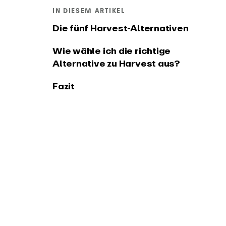
Zeiter
PRODUKT
IN DIESEM ARTIKEL
Die fünf Harvest-Alternativen
Integrationen und API
Änderu
Verbinde EARLY mit deinen
Sieh dir 
Wie wähle ich die richtige
bevorzugten Tools
der EARL
Alternative zu Harvest aus?
Fazit