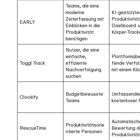
Teams, die eine
moderne
KI-gestützte
Zeiterfassung mit
Produktivität
EARLY
Einblicken in die
Dashboard 
Produktivität
Körper-Track
benötigen
Nutzer, die eine
einfache,
Plattformübe
Toggl Track
effiziente
fende Verfo
Nachverfolgung
mit einem Kli
suchen
Budgetbewusste
Umfassende
Clockify
Teams
kostenloser 
Automatisch
Produktivitätsorie
RescueTime
Bewertung d
ntierte Personen
Produktivität