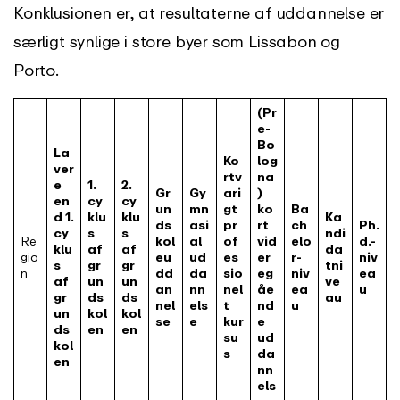
Konklusionen er, at resultaterne af uddannelse er
særligt synlige i store byer som Lissabon og
Porto.
(Pr
e-
Bo
La
Ko
log
ver
rtv
na
e
1.
2.
Gr
Gy
ari
)
en
cy
cy
un
mn
gt
ko
Ba
d 1.
klu
klu
Ka
ds
asi
pr
rt
ch
Ph.
cy
s
s
ndi
Re
kol
al
of
vid
elo
d.-
klu
af
af
da
gio
eu
ud
es
er
r-
niv
s
gr
gr
tni
n
dd
da
sio
eg
niv
ea
af
un
un
ve
an
nn
nel
åe
ea
u
gr
ds
ds
au
nel
els
t
nd
u
un
kol
kol
se
e
kur
e
ds
en
en
su
ud
kol
s
da
en
nn
els