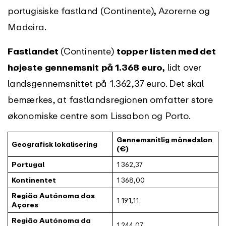
portugisiske fastland (Continente)
,
Azorerne og
Madeira.
Fastlandet
(Continente)
topper listen med det
højeste gennemsnit
på 1.368 euro,
lidt over
landsgennemsnittet på 1.362,37 euro. Det skal
bemærkes, at fastlandsregionen omfatter store
økonomiske centre som Lissabon og Porto.
Gennemsnitlig månedsløn
Geografisk lokalisering
(€)
Portugal
1 362,37
Kontinentet
1 368,00
Região Autónoma dos
1 191,11
Açores
Região Autónoma da
1 244,07