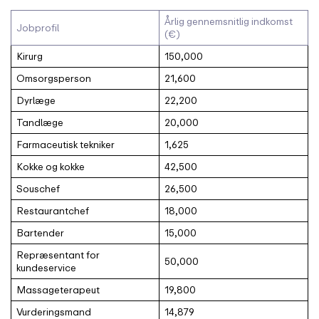
Årlig gennemsnitlig indkomst
Jobprofil
(€)
Kirurg
150,000
Omsorgsperson
21,600
Dyrlæge
22,200
Tandlæge
20,000
Farmaceutisk tekniker
1,625
Kokke og kokke
42,500
Souschef
26,500
Restaurantchef
18,000
Bartender
15,000
Repræsentant for
50,000
kundeservice
Massageterapeut
19,800
Vurderingsmand
14,879