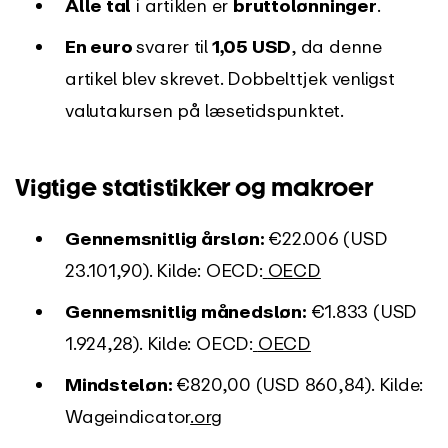
Alle tal
i artiklen er
bruttolønninger
.
En euro
svarer til
1,05 USD
, da denne
artikel blev skrevet. Dobbelttjek venligst
valutakursen på læsetidspunktet.
Vigtige statistikker og makroer
Gennemsnitlig årsløn:
€22.006 (USD
23.101,90). Kilde: OECD:
OECD
Gennemsnitlig månedsløn:
€1.833 (USD
1.924,28). Kilde: OECD:
OECD
Mindsteløn:
€820,00 (USD 860,84). Kilde:
Wageindicator
.org