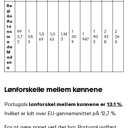
Re
gi
ão
Au
tó
no
99
1
1
1
2
2
1,0
1,0
1,14
1
m
2,7
04
30
90
42
26
69
63
3
947
a
2
3
9
3
8
4
da
M
ad
eir
a
Lønforskelle mellem kønnene
Portugals
lønforskel mellem kønnene er
13,1 %
,
hvilket er lidt over EU-gennemsnittet på 12,7 %.
For at gøre noget ved det har Portugal indført