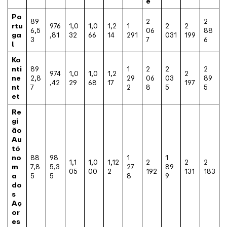
e
Po
89
2
2
rtu
976
1,0
1,0
1,2
1
2
2
6,5
06
88
ga
,81
32
66
14
291
031
199
3
7
6
l
Ko
nti
89
1
2
2
2
974
1,0
1,0
1,2
2
ne
2,8
29
06
03
89
,42
29
68
17
197
nt
7
2
8
5
5
et
Re
gi
ão
Au
tó
no
88
98
1
1
1,1
1,0
1,12
2
2
2
m
7,8
5,3
27
89
05
00
2
192
131
183
a
5
5
8
9
do
s
Aç
or
es