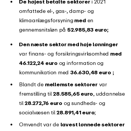
De
højest betalte sektorer
i 2021
omfattede el-, gas-, damp- og
klimaanlægsforsyning
med
en
gennemsnitsløn på
52.985,83 euro;
Den næste sektor med høje lønninger
var finans- og forsikringsvirksomhed
med
46.122,24 euro
og information og
kommunikation med
36.630,48 euro
;
Blandt de
mellemste sektorer
var
fremstilling til
28.585,65 euro
, uddannelse
til
28.272,76 euro
og sundheds- og
socialvæsen til
28.891,41 euro
;
Omvendt var de
lavest lønnede sektorer