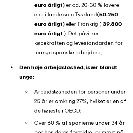
euro årligt)
er ca. 20-30 % lavere
end i lande som Tyskland
(50.250
euro
årligt)
eller Frankrig (
39.800
euro årligt
). Det påvirker
købekraften og levestandarden for
mange spanske arbejdere;
Den høje arbejdsløshed, især blandt
unge:
Arbejdsløsheden for personer under
25 år er omkring 27%, hvilket er en af
de højeste i OECD;
Over 60 % af spanierne under 34 år
bor hos deres forældre, primært på