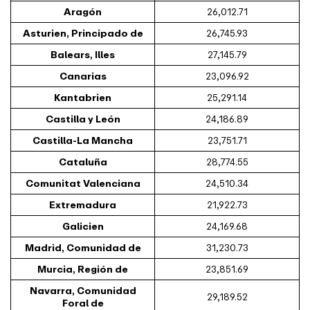
Aragón
26,012.71
Asturien, Principado de
26,745.93
Balears, Illes
27,145.79
Canarias
23,096.92
Kantabrien
25,291.14
Castilla y León
24,186.89
Castilla-La Mancha
23,751.71
Cataluña
28,774.55
Comunitat Valenciana
24,510.34
Extremadura
21,922.73
Galicien
24,169.68
Madrid, Comunidad de
31,230.73
Murcia, Región de
23,851.69
Navarra, Comunidad
29,189.52
Foral de