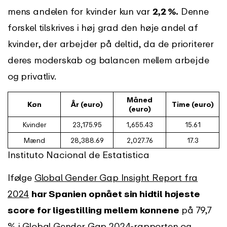
mens andelen for kvinder kun var
2,2 %.
Denne
forskel tilskrives i høj grad den høje andel af
kvinder, der arbejder på deltid, da de prioriterer
deres moderskab og balancen mellem arbejde
og privatliv.
Måned
Køn
År (euro)
Time (euro)
(euro)
Kvinder
23,175.95
1,655.43
15.61
Mænd
28,388.69
2,027.76
17.3
Instituto Nacional de Estatistica
Ifølge
Global Gender Gap Insight Report fra
2024
har Spanien opnået sin hidtil højeste
score for ligestilling mellem kønnene
på 79,7
% i Global Gender Gap 2024-rapporten og