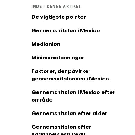
tidsregistrering
INDE I DENNE ARTIKEL
Integrationer og API
Change
De vigtigste pointer
Forbind EARLY til dine
Se, hvad 
yndlingsværktøjer
Gennemsnitsløn i Mexico
Medianløn
Minimumslønninger
Faktorer, der påvirker
gennemsnitslønnen i Mexico
Gennemsnitsløn i Mexico efter
område
Gennemsnitsløn efter alder
Gennemsnitsløn efter
uddannelsesniveau