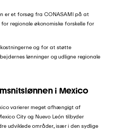
løn er et forsøg fra CONASAMI på at
for regionale økonomiske forskelle for
ostningerne og for at støtte
rbejdernes lønninger og udligne regionale
emsnitslønnen i Mexico
xico varierer meget afhængigt af
exico City og Nuevo León tilbyder
e udviklede områder, især i den sydlige