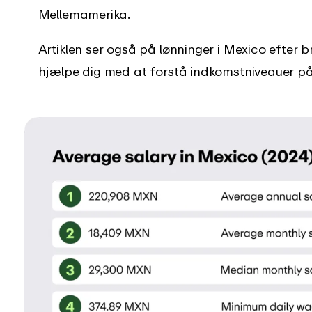
Mellemamerika.
log
Støttecenter
der er nyt i EARLY
Få øjeblikkelig støtte med vores
Artiklen ser også på lønninger i Mexico efter b
omfattende vejledninger
hjælpe dig med at forstå indkomstniveauer på 