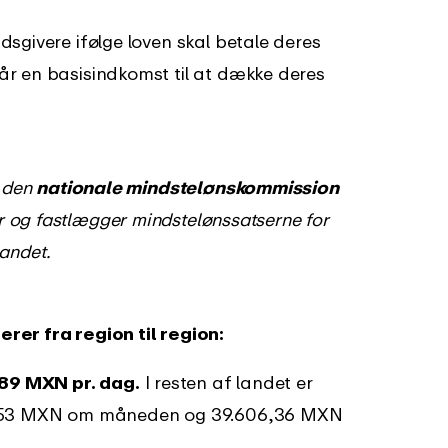
sgivere ifølge loven skal betale deres
år en basisindkomst til at dække deres
f den
nationale mindstelønskommission
og fastlægger mindstelønssatserne for
landet.
rer fra region til region:
89 MXN pr. dag.
I resten af landet er
00,53 MXN om måneden og 39.606,36 MXN