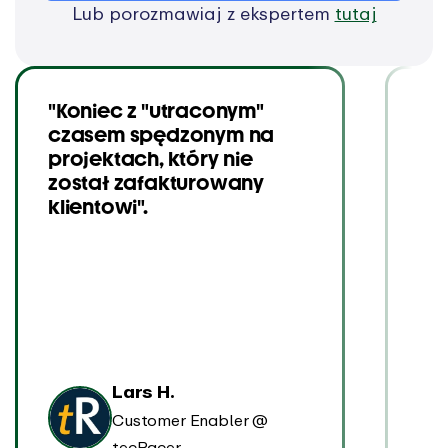
Lub porozmawiaj z ekspertem
tutaj
"Koniec z "utraconym"
"By
czasem spędzonym na
kl
projektach, który nie
prz
został zafakturowany
zi
klientowi".
za
by
uw
ki
Lars H.
Customer Enabler @
tecRacer