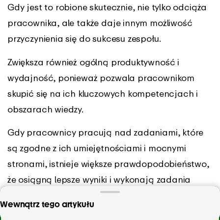
Gdy jest to robione skutecznie, nie tylko odciąża
pracownika, ale także daje innym możliwość
przyczynienia się do sukcesu zespołu.
Zwiększa również ogólną produktywność i
wydajność, ponieważ pozwala pracownikom
skupić się na ich kluczowych kompetencjach i
obszarach wiedzy.
Gdy pracownicy pracują nad zadaniami, które
są zgodne z ich umiejętnościami i mocnymi
stronami, istnieje większe prawdopodobieństwo,
że osiągną lepsze wyniki i wykonają zadania
bardziej efektywnie.
Szukasz skutecznych sposobów na zwiększenie
Wewnątrz tego artykułu
produktywności swojego zespołu?
Twoja wiara w ich umiejętności
wzmacnia ich