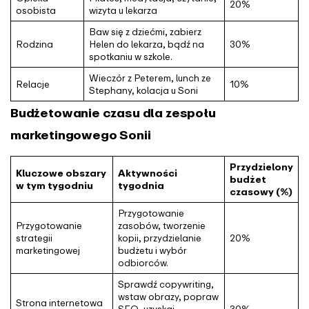
20%
osobista
wizyta u lekarza
Baw się z dziećmi, zabierz
Rodzina
Helen do lekarza, bądź na
30%
spotkaniu w szkole.
Wieczór z Peterem, lunch ze
Relacje
10%
Stephany, kolacja u Soni
Budżetowanie czasu dla zespołu
marketingowego Sonii
Przydzielony
Kluczowe obszary
Aktywności
budżet
w tym tygodniu
tygodnia
czasowy
(%)
Przygotowanie
Przygotowanie
zasobów, tworzenie
strategii
kopii, przydzielanie
20%
marketingowej
budżetu i wybór
odbiorców.
Sprawdź copywriting,
wstaw obrazy, popraw
Strona internetowa