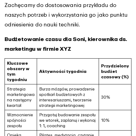
Zachęcamy do dostosowania przykładu do
naszych potrzeb i wykorzystania go jako punktu
odniesienia do nauki techniki.
Budżetowanie czasu dla Soni, kierownika ds.
marketingu w firmie XYZ
Kluczowe
Przydzielony
obszary w
Aktywności tygodnia
budżet
tym
czasowy
(%)
tygodniu
Strategia
Burza mózgów, prowadzenie
marketingowa
spotkań budżetowych z
30%
na następny
interesariuszami, tworzenie
kwartał
strategii marketingowej
Wzmocnienie
Przygotuj budowanie zespołu
spójności
we wtorek, zaplanuj i wykonaj
10%
zespołu
1: 1, coaching
Opieka
Pilates, medytacja, czytanie,