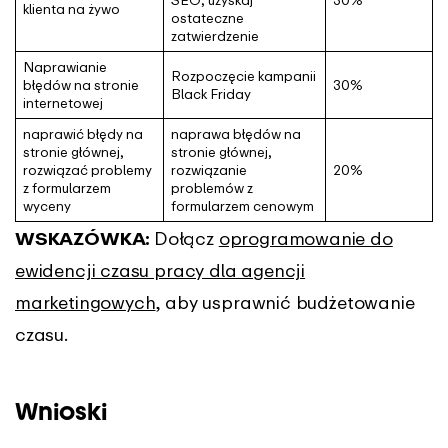
SEO, uzyskaj
30%
klienta na żywo
ostateczne
zatwierdzenie
Naprawianie
Rozpoczęcie kampanii
błędów na stronie
30%
Black Friday
internetowej
naprawić błędy na
naprawa błędów na
stronie głównej,
stronie głównej,
rozwiązać problemy
rozwiązanie
20%
z formularzem
problemów z
wyceny
formularzem cenowym
WSKAZÓWKA:
Dołącz
oprogramowanie do
ewidencji czasu pracy dla agencji
marketingowych
, aby usprawnić budżetowanie
czasu.
Wnioski