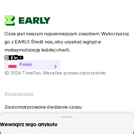
Czas jest naszym najcenniejszym zasobem. Wykorzystaj
go z EARLY. Śledź nas, aby uzyskać wgląd w
maksymalizację każdej chwili.
Polski
© 2026 TimeTac. Wszelkie prawa zastrzeżone.
Rozwiązania
Zautomatyzowane śledzenie czasu
AI Time Tracker
Ile czasu poświęcasz na poszczególne zadania?
Wewnątrz tego artykułu
Monitor produktywności
Zacznij śledzić już teraz!