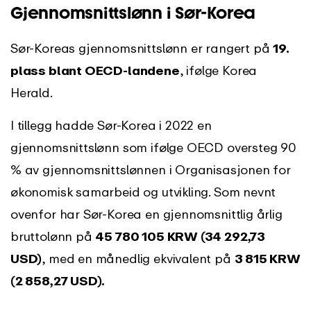
Gjennomsnittslønn i Sør-Korea
Sør-Koreas gjennomsnittslønn er rangert på
19.
plass blant OECD-landene
, ifølge Korea
Herald.
I tillegg hadde Sør-Korea i 2022 en
gjennomsnittslønn som ifølge OECD oversteg 90
% av gjennomsnittslønnen i Organisasjonen for
økonomisk samarbeid og utvikling. Som nevnt
ovenfor har Sør-Korea en gjennomsnittlig årlig
bruttolønn på
45 780 105 KRW (34 292,73
USD)
, med en månedlig ekvivalent på
3 815 KRW
(2 858,27 USD).