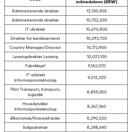
månedslønn (KRW)
Administrerende direktør
12,130,400
Administrerende direktør
10,752,200
IT-direktør
10,670,800
Direktør for kundesenteret
10,293,700
Country Manager/Director
10,172,900
Leasingdirektør Leasing
10,021,100
Fabrikksjef
9,162,070
IT-arkitekt
9,012,320
Informasjonsteknologi
Pilot Transport, transport,
8,859,300
logistikk
Hovedutvikler
8,367,360
Informasjonsteknologi
Økonomisk/finansiell leder
8,290,520
Salgsdirektør
8,248,640