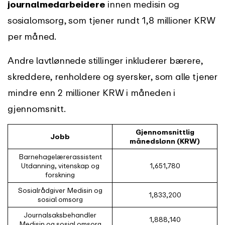
journalmedarbeidere
innen medisin og
sosialomsorg, som tjener rundt 1,8 millioner KRW
per måned.
Andre lavtlønnede stillinger inkluderer bærere,
skreddere, renholdere og syersker, som alle tjener
mindre enn 2 millioner KRW i måneden i
gjennomsnitt.
Gjennomsnittlig
Jobb
månedslønn (KRW)
Barnehagelærerassistent
Utdanning, vitenskap og
1,651,780
forskning
Sosialrådgiver Medisin og
1,833,200
sosial omsorg
Journalsaksbehandler
1,888,140
Medisin og sosial omsorg