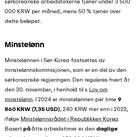
sørkoreanske arbeidstakerne tjener under 3 500
000 KRW per måned, mens 50 % tjener over
dette beløpet.
Minstelønn
Minstelønnen i Sør-Korea fastsettes av
minstelønnskommisjonen, som er en del av den
sørkoreanske regjeringen. Den reguleres hvert år
den 30. november, i henhold til s
Lov om
minstelønn
. I 2024 er minstelønnen per time
9
860 KRW (7,35 USD)
, 240 KRW mer enn i 2022,
ifølge
Minstelønnsrådet i Republikken Korea
.
Basert
på
åtte arbeidstimer er den
daglige