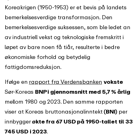
Koreakrigen (1950-1953) er et bevis på landets
bemerkelsesverdige transformasjon. Den
bemerkelsesverdige suksessen, som ble ledet an
av industriell vekst og teknologiske fremskritt i
løpet av bare noen få tiår, resulterte i bedre
økonomiske forhold og betydelig
fattigdomsreduksjon.
Ifølge en
rapport fra Verdensbanken
vokste
Sør-Koreas
BNP i gjennomsnitt med 5,7 % årlig
mellom 1980 og 2023. Den samme rapporten
viser at Koreas bruttonasjonalinntekt
(BNI)
per
innbygger
økte fra 67 USD på 1950-tallet til 33
745 USD i 2023
.