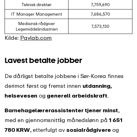
Teknisk direktør
7,759,690
IT Manager Management
7,686,570
Medisinsk rådgiver
7,573,130
Legemiddelindustrien
Kilde:
Paylab.com
Lavest betalte jobber
De dårligst betalte jobbene i Sør-Korea finnes
derimot først og fremst innen
utdanning,
helsevesen
og
generell arbeidskraft
.
Barnehagelærerassistenter tjener minst
,
med en gjennomsnittlig månedslønn på
1 651
780 KRW
, etterfulgt av
sosialrådgivere
og