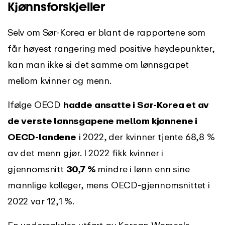
Kjønnsforskjeller
Selv om Sør-Korea er blant de rapportene som
får høyest rangering med positive høydepunkter,
kan man ikke si det samme om lønnsgapet
mellom kvinner og menn.
Ifølge OECD
hadde ansatte i Sør-Korea et av
de verste lønnsgapene mellom kjønnene i
OECD-landene
i 2022, der kvinner tjente 68,8 %
av det menn gjør. I 2022 fikk kvinner i
gjennomsnitt
30,7 %
mindre i lønn enn sine
mannlige kolleger, mens OECD-gjennomsnittet i
2022 var 12,1 %.
En undersøkelse utført av
Korean Women's