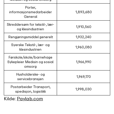
Porter,
informasjonsmedarbeider
1,893,680
General
Skreddersøm for tekstil-, lær-
1,910,560
og klesindustrien
Rengjøringsmiddel generelt
1,932,240
Syerske Tekstil-, lær- og
1,960,080
klesindustrien
Førskole/skole/barnehage
Sykepleier Medisin og sosial
1,966,990
omsorg
Husholderske- og
1,969,170
servicebransjen
Postarbeider Transport,
1,998,030
spedisjon, logistikk
Kilde:
Paylab.com