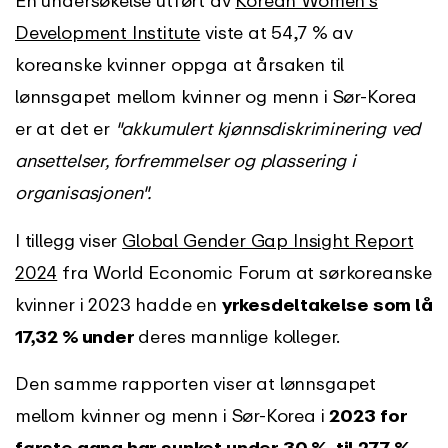
Development Institute
viste at 54,7 % av
koreanske kvinner oppga at årsaken til
lønnsgapet mellom kvinner og menn i Sør-Korea
er at det er
"akkumulert kjønnsdiskriminering ved
ansettelser, forfremmelser og plassering i
organisasjonen".
I tillegg viser
Global Gender Gap Insight Report
2024
fra World Economic Forum at sørkoreanske
kvinner i 2023 hadde en
yrkesdeltakelse som lå
17,32 % under
deres mannlige kolleger.
Den samme rapporten viser at lønnsgapet
mellom kvinner og menn i Sør-Korea i
2023
for
første gang har sunket under 30 %, til 27,7 %.