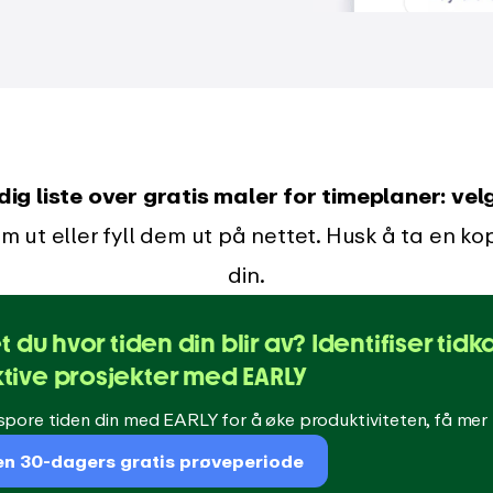
dig liste over gratis maler for timeplaner: vel
em ut eller fyll dem ut på nettet. Husk å ta en k
din.
et du hvor tiden din blir av? Identifiser ti
tive prosjekter med EARLY
pore tiden din med EARLY for å øke produktiviteten, få mer f
en 30-dagers gratis prøveperiode