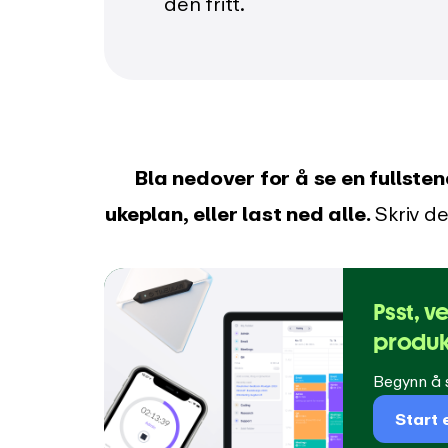
den fritt.
Bla nedover for å se en fullsten
ukeplan, eller last ned alle.
Skriv d
Psst, v
produk
Begynn å s
Start 