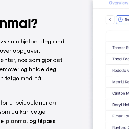
anmal?
tøy som hjelper deg med
 over oppgaver,
enter, noe som gjør det
remover og holde deg
an følge med på
 for arbeidsplaner og
som du kan velge
ne planmal og tilpass