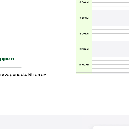
gslogg
Støttesenter
om er nytt i EARLY app
Få umiddelbar støtte med våre
omfattende guider
appen
røveperiode. Bli en av