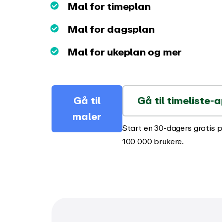
tidsregistrering
Mal for timeplan
Integrasjoner og API
Endrin
Mal for dagsplan
Koble til EARLY til
Se hva s
favorittverktøyene dine
Mal for ukeplan og mer
Gå til
Gå til timeliste-
maler
Start en 30-dagers gratis p
100 000 brukere.