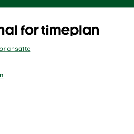
mal for timeplan
or ansatte
an