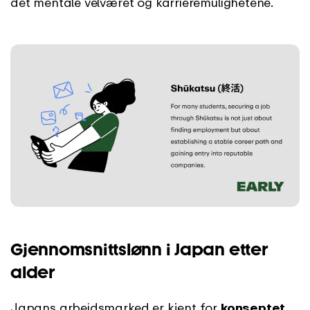
det mentale velværet og karrieremulighetene.
Gjennomsnittslønn i Japan etter
alder
Japans arbeidsmarked er kjent for
konseptet