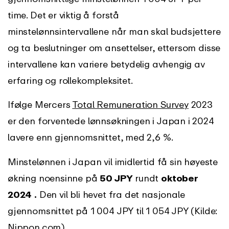
time. Det er viktig å forstå
minstelønnsintervallene når man skal budsjettere
og ta beslutninger om ansettelser, ettersom disse
intervallene kan variere betydelig avhengig av
erfaring og rollekompleksitet.
Ifølge Mercers
Total Remuneration Survey
2023
er den forventede lønnsøkningen i Japan i 2024
lavere enn gjennomsnittet, med 2,6 %.
Minstelønnen i Japan vil imidlertid få sin høyeste
økning noensinne på
50 JPY
rundt
oktober
2024
.
Den vil bli hevet fra det nasjonale
gjennomsnittet på 1 004 JPY til 1 054 JPY (Kilde:
Nippon.com).