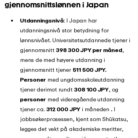
gjennomsnittslønnen i Japan
Utdanningsnivå
: I Japan har
utdanningsnivå stor betydning for
lønnsnivået. Universitetsutdannede tjener i
gjennomsnitt
398 300 JPY per måned
,
mens de med høyere utdanning i
gjennomsnitt tjener
511 500 JPY.
Personer
med ungdomsskoleutdanning
tjener derimot rundt
308 100 JPY
, og
personer
med videregående utdanning
tjener ca.
312 000 JPY
i måneden
.
I
jobbsøkerprosessen, kjent som Shūkatsu,
legges det vekt på akademiske meritter,