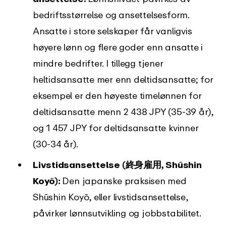
bedriftsstørrelse og ansettelsesform.
Ansatte i store selskaper får vanligvis
høyere lønn og flere goder enn ansatte i
mindre bedrifter. I tillegg tjener
heltidsansatte mer enn deltidsansatte; for
eksempel er den høyeste timelønnen for
deltidsansatte menn 2 438 JPY (35-39 år),
og 1 457 JPY for deltidsansatte kvinner
(30-34 år).
Livstidsansettelse (終身雇用, Shūshin
Koyō):
Den japanske praksisen med
Shūshin Koyō, eller livstidsansettelse,
påvirker lønnsutvikling og jobbstabilitet.