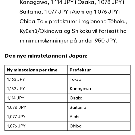
Kanagawa, 1 114 JPY i Osaka, 1 078 JPY i
Saitama, 1 077 JPY i Aichi og 1 076 JPY i
Chiba. Tolv prefekturer i regionene Tōhoku,
Kyūshū/Okinawa og Shikoku vil fortsatt ha
minimumslønninger på under 950 JPY.
Den nye minstelønnen i Japan:
Ny minstelønn per time
Prefektur
1,163 JPY
Tokyo
1,162 JPY
Kanagawa
1,114 JPY
Osaka
1,078 JPY
Saitama
1,077 JPY
Aichi
1,076 JPY
Chiba