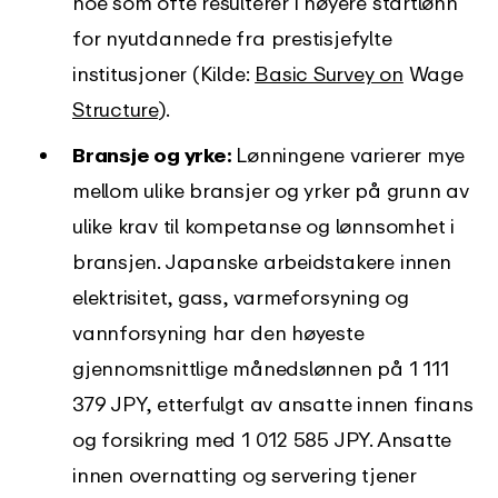
noe som ofte resulterer i høyere startlønn
for nyutdannede fra prestisjefylte
institusjoner (Kilde:
Basic Survey on
Wage
Structure
).
Bransje og yrke:
Lønningene varierer mye
mellom ulike bransjer og yrker på grunn av
ulike krav til kompetanse og lønnsomhet i
bransjen. Japanske arbeidstakere innen
elektrisitet, gass, varmeforsyning og
vannforsyning har den høyeste
gjennomsnittlige månedslønnen på 1 111
379 JPY, etterfulgt av ansatte innen finans
og forsikring med 1 012 585 JPY. Ansatte
innen overnatting og servering tjener