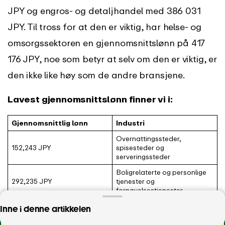
JPY og engros- og detaljhandel med 386 031
JPY. Til tross for at den er viktig, har helse- og
omsorgssektoren en gjennomsnittslønn på 417
176 JPY, noe som betyr at selv om den er viktig, er
den ikke like høy som de andre bransjene.
Lavest gjennomsnittslønn finner vi i:
Gjennomsnittlig lønn
Industri
Overnattingssteder,
152,243 JPY
spisesteder og
serveringssteder
Boligrelaterte og personlige
292,235 JPY
tjenester og
fornøyelsestjenester
Engroshandel og
I EARLY , det er alt inkludert 🌟
Inne i denne artikkelen
386,031 JPY
detaljhandel
Spor arbeidstid, overtid og PTO i én enkelt,