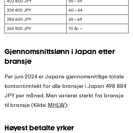
402 800 JPY
55～59
324 400 JPY
60～64
284 600 JPY
65～69
265 900 JPY
70 år ～
Gjennomsnittslønn i Japan etter
bransje
Per juni 2024 er Japans gjennomsnittlige totale
kontantinntekt for alle bransjer i Japan 498 884
JPY per måned. Men varierer sterkt fra bransje
til bransje (Kilde:
MHLW
):
Høyest betalte yrker