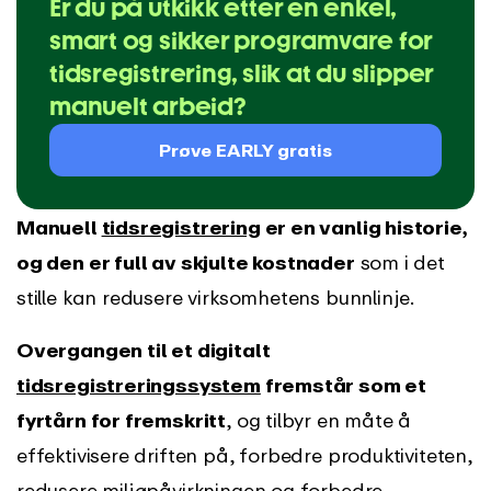
Er du på utkikk etter en enkel,
smart og sikker programvare for
tidsregistrering, slik at du slipper
manuelt arbeid?
Prøve EARLY gratis
Manuell
tidsregistrering
er en vanlig historie,
og den er full av skjulte kostnader
som i det
stille kan redusere virksomhetens bunnlinje.
Overgangen til et digitalt
tidsregistreringssystem
fremstår som et
fyrtårn for fremskritt
, og tilbyr en måte å
effektivisere driften på, forbedre produktiviteten,
redusere miljøpåvirkningen og forbedre