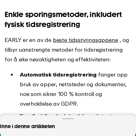
Enkle sporingsmetoder, inkludert
fysisk tidsregistrering
EARLY er en av de
beste tidsstyringsappene
, og
tilbyr uanstrengte metoder for tidsregistrering
for å øke nøyaktigheten og effektiviteten:
Automatisk tidsregistrering
fanger opp
bruk av apper, nettsteder og dokumenter,
noe som sikrer 100 % kontroll og
overholdelse av GDPR.
Den 8-sidige fysiske tidsregistratoren
gir et unikt preg, slik at brukerne sømløst
Leter du etter den enkleste, smarteste og sikreste
Inne i denne artikkelen
løsningen for tidsregistrering?
kan registrere tiden for 1000 oppgaver ved