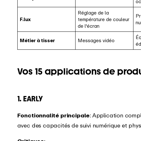
o
Réglage de la
Pr
F.lux
température de couleur
nu
de l'écran
Éq
Métier à tisser
Messages vidéo
éd
Vos 15 applications de prod
1.
EARLY
Fonctionnalité principale
: Application compl
avec des capacités de suivi numérique et phys
Critiques
: