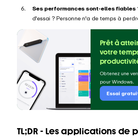
Ses performances sont-elles fiables 
d'essai ? Personne n'a de temps à perdre
Prêt à attei
votre temps
productivité
Obtenez une vers
pour Windows.
Essai gratui
TL;DR - Les applications de