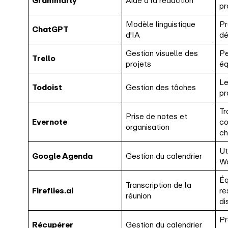
Grammarly
Aide à la rédaction
pr
Modèle linguistique
Pr
ChatGPT
d'IA
dé
Gestion visuelle des
Pe
Trello
projets
éq
Le
Todoist
Gestion des tâches
pr
Tr
Prise de notes et
Evernote
co
organisation
ch
Ut
Google Agenda
Gestion du calendrier
W
Éq
Transcription de la
Fireflies.ai
re
réunion
di
Pr
Récupérer
Gestion du calendrier