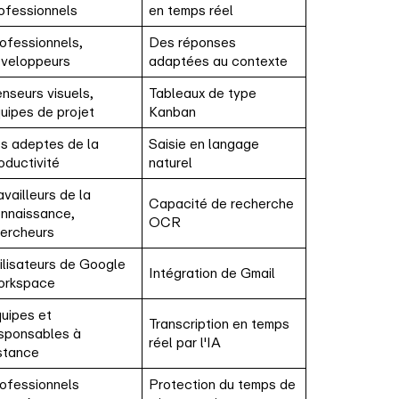
ofessionnels
en temps réel
ofessionnels,
Des réponses
veloppeurs
adaptées au contexte
nseurs visuels,
Tableaux de type
uipes de projet
Kanban
s adeptes de la
Saisie en langage
oductivité
naturel
availleurs de la
Capacité de recherche
nnaissance,
OCR
ercheurs
ilisateurs de Google
Intégration de Gmail
orkspace
uipes et
Transcription en temps
sponsables à
réel par l'IA
stance
ofessionnels
Protection du temps de