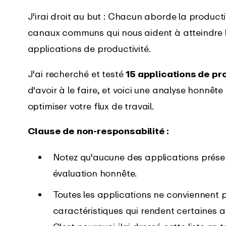
applications mobiles
J'irai droit au but : Chacun aborde la producti
canaux communs qui nous aident à atteindre l
log
Centre d'assistance
applications de productivité.
nouveautés de
Obtenez une aide immédiate
tion EARLY
grâce à nos guides complets
J'ai recherché et testé
15 applications de p
d'avoir à le faire, et voici une analyse honnête
optimiser votre flux de travail.
Clause de non-responsabilité :
Notez qu'aucune des applications présent
évaluation honnête.
Toutes les applications ne conviennent p
caractéristiques qui rendent certaines ap