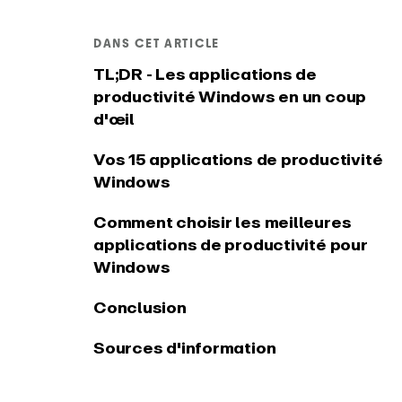
Windows
PRODUIT
DANS CET ARTICLE
TL;DR - Les applications de
Intégrations et API
Change
productivité Windows en un coup
Connectez EARLY à vos outils
Voir les 
d'œil
préférés
l'applica
Vos 15 applications de productivité
Windows
Comment choisir les meilleures
applications de productivité pour
Windows
Conclusion
Sources d'information