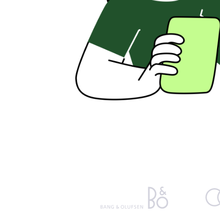
Windows
PRODUIT
Intégrations et API
Change
Connectez EARLY à vos outils
Voir les 
préférés
l'applica