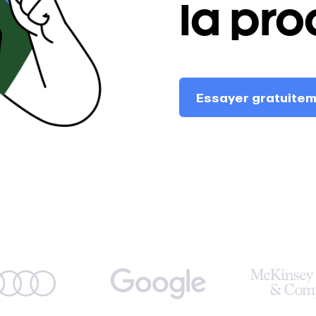
la pro
applications mobiles
log
Centre d'assistance
nouveautés de
Obtenez une aide immédiate
Essayer gratuite
tion EARLY
grâce à nos guides complets