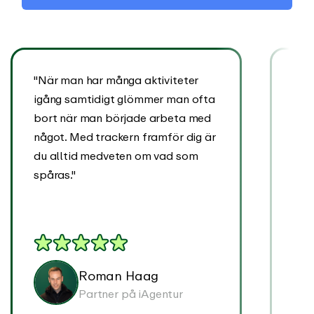
"När man har många aktiviteter
"Vi
igång samtidigt glömmer man ofta
Trac
bort när man började arbeta med
appe
något. Med trackern framför dig är
lösn
du alltid medveten om vad som
beh
spåras."
Roman Haag
Partner på iAgentur