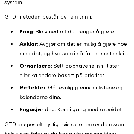
system.
GTD-metoden består av fem trinn:
Fang
: Skriv ned alt du trenger å gjøre.
Avklar
: Avgjør om det er mulig å gjøre noe
med det, og hva som i så fall er neste skritt.
Organisere
: Sett oppgavene inn i lister
eller kalendere basert på prioritet.
Reflekter
: Gå jevnlig gjennom listene og
kalenderne dine.
Engasjer
deg: Kom i gang med arbeidet.
GTD er spesielt nyttig hvis du er en av dem som
hele tiden føler at du har altfor mange ideer,