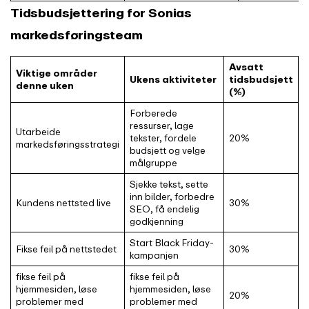
Tidsbudsjettering for Sonias
markedsføringsteam
Avsatt
Viktige områder
Ukens aktiviteter
tidsbudsjett
denne uken
(%)
Forberede
ressurser, lage
Utarbeide
tekster, fordele
20%
markedsføringsstrategi
budsjett og velge
målgruppe
Sjekke tekst, sette
inn bilder, forbedre
Kundens nettsted live
30%
SEO, få endelig
godkjenning
Start Black Friday-
Fikse feil på nettstedet
30%
kampanjen
fikse feil på
fikse feil på
hjemmesiden, løse
hjemmesiden, løse
20%
problemer med
problemer med