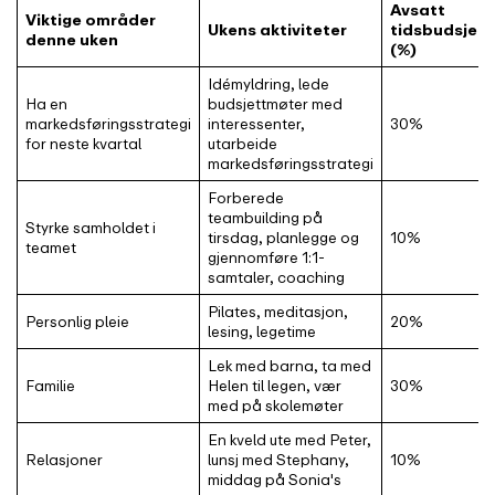
Avsatt
Viktige områder
Ukens aktiviteter
tidsbudsjett
denne uken
(%)
Idémyldring, lede
Ha en
budsjettmøter med
markedsføringsstrategi
interessenter,
30%
for neste kvartal
utarbeide
markedsføringsstrategi
Forberede
teambuilding på
Styrke samholdet i
tirsdag, planlegge og
10%
teamet
gjennomføre 1:1-
samtaler, coaching
Pilates, meditasjon,
Personlig pleie
20%
lesing, legetime
Lek med barna, ta med
Familie
Helen til legen, vær
30%
med på skolemøter
En kveld ute med Peter,
Relasjoner
lunsj med Stephany,
10%
middag på Sonia's