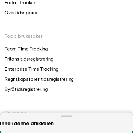
Forlat Tracker
Overtidssporer
Topp brukssaker
Team Time Tracking
Frilans tidsregistrering
Enterprise Time Tracking
Regnskapsfører tidsregistrering
Byråtidsregistrering
Ressurser
Hvor mye tid bruker du på spesifikke oppgaver?
Inne i denne artikkelen
Blogg
Begynn å spore nå!