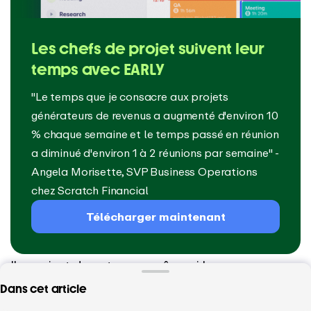
Les chefs de projet suivent leur
temps avec EARLY
"Le temps que je consacre aux projets
générateurs de revenus a augmenté d'environ 10
% chaque semaine et le temps passé en réunion
a diminué d'environ 1 à 2 réunions par semaine" -
Angela Morisette, SVP Business Operations
chez Scratch Financial
Télécharger maintenant
Il convient de noter que même si le programme
de diplôme ne prépare pas spécifiquement les
Dans cet article
étudiants à la certification PMP, son matériel de