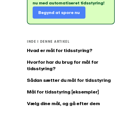
tidsregistrering
nu med automatiseret tidsstyring!
Integrationer og API
Change
Begynd at spore nu
Forbind EARLY til dine
Se, hvad 
yndlingsværktøjer
INDE I DENNE ARTIKEL
Hvad er mål for tidsstyring?
Hvorfor har du brug for mål for
tidsstyring?
Sådan sætter du mål for tidsstyring
Mål for tidsstyring [eksempler]
Vælg dine mål, og gå efter dem