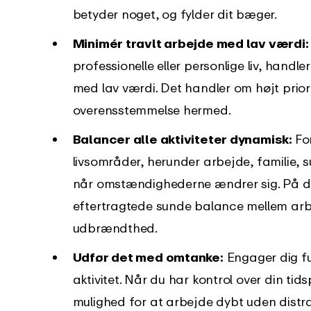
betyder noget, og fylder dit bæger.
Minimér travlt arbejde med lav værdi:
professionelle eller personlige liv, handl
med lav værdi. Det handler om højt prior
overensstemmelse hermed.
Balancer alle aktiviteter dynamisk:
Fo
livsområder, herunder arbejde, familie, su
når omstændighederne ændrer sig. På 
eftertragtede sunde balance mellem arbe
udbrændthed.
Udfør det med omtanke:
Engager dig ful
aktivitet. Når du har kontrol over din tid
mulighed for at arbejde dybt uden distr