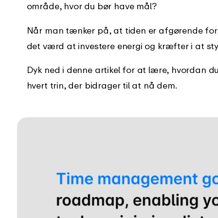
område, hvor du bør have mål?
log
Støttecenter
Når man tænker på, at tiden er afgørende for
der er nyt i EARLY
Få øjeblikkelig støtte med vores
omfattende vejledninger
det værd at investere energi og kræfter i at st
Dyk ned i denne artikel for at lære, hvordan d
hvert trin, der bidrager til at nå dem.