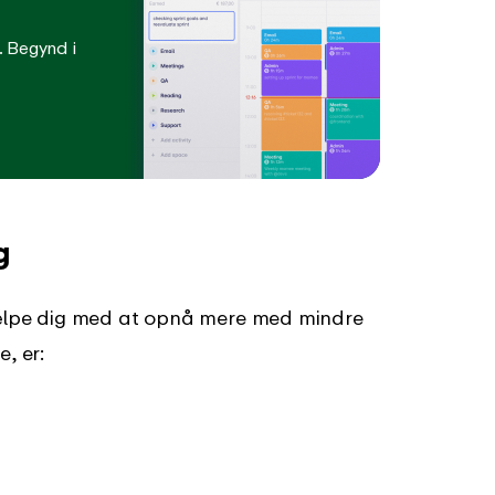
. Begynd i
g
hjælpe dig med at opnå mere med mindre
, er: