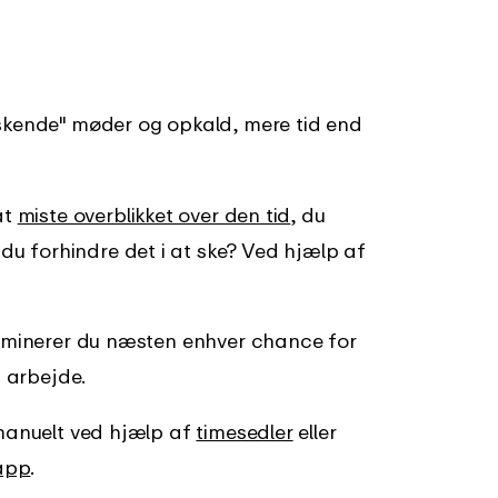
askende" møder og opkald, mere tid end
at
miste overblikket over den tid
, du
u forhindre det i at ske? Ved hjælp af
eliminerer du næsten enhver chance for
t arbejde.
 manuelt ved hjælp af
timesedler
eller
sapp
.