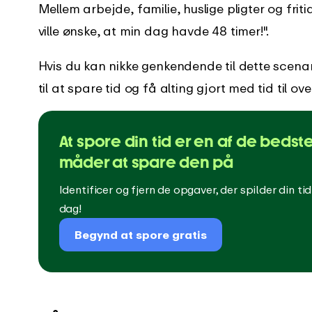
Mellem arbejde, familie, huslige pligter og frit
log
Støttecenter
ville ønske, at min dag havde 48 timer!".
der er nyt i EARLY
Få øjeblikkelig støtte med vores
omfattende vejledninger
Hvis du kan nikke genkendende til dette scenar
til at spare tid og få alting gjort med tid til ove
At spore din tid er en af de bedst
måder at spare den på
Identificer og fjern de opgaver, der spilder din tid
dag!
Begynd at spore gratis