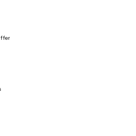
ffer
s