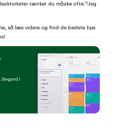
idsaktiviteter tænker du måske ofte: "Jeg
ie, så læs videre og find de bedste tips
rs!
e
. Begynd i